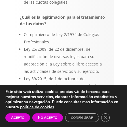
de las cuotas colegiales.
¿Cuál es la legitimación para el tratamiento
de tus datos?
Cumplimiento de Ley 2/1974 de Colegios
Profesionales.
Ley 25/2009, de 22 de diciembre, de
modificación de diversas leyes para su
adaptación a la Ley sobre el libre acceso a
las actividades de servicios y su ejercicio.
Ley 39/2015, de 1 de octubre, de
Procedimiento Administrativo Común de las
Este sitio web utiliza cookies propias y/o de terceros para
administraciones públicas
mejorar nuestros servicios, elaborar información estadística y
Consentimiento del Colegiado para
optimizar su navegación. Puede consultar mas información en
nuestra
política de cookies
tratamientos adicionales.
Cerrar el b
ACEPTO
NO ACEPTO
CONFIGURAR
¿A qué destinatarios se comunicarán tus