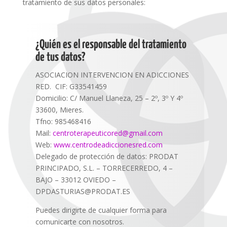
tratamiento de sus datos personales:
¿Quién es el responsable del tratamiento
de tus datos?
ASOCIACION INTERVENCION EN ADICCIONES
RED.
CIF: G33541459
Domicilio: C/ Manuel Llaneza, 25 – 2º, 3º Y 4º
33600, Mieres.
Tfno: 985468416
Mail:
centroterapeuticored@gmail.com
Web:
www.centrodeadiccionesred.com
Delegado de protección de datos: PRODAT
PRINCIPADO, S.L. – TORRECERREDO, 4 –
BAJO – 33012 OVIEDO –
DPDASTURIAS@PRODAT.ES
Puedes dirigirte de cualquier forma para
comunicarte con nosotros.