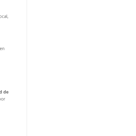
local,
 en
ad de
por