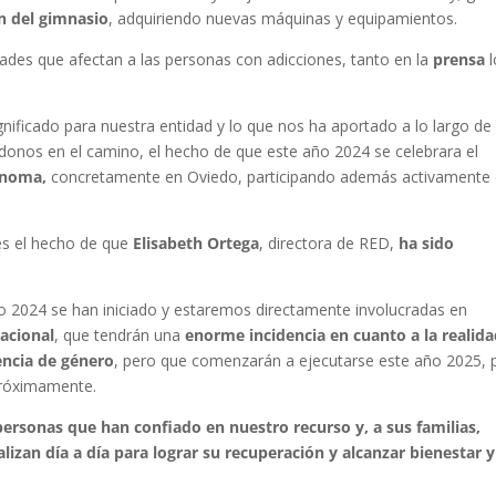
n del gimnasio
, adquiriendo nuevas máquinas y equipamientos.
dades que afectan a las personas con adicciones, tanto en la
prensa
gnificado para nuestra entidad y lo que nos ha aportado a lo largo de
nos en el camino, el hecho de que este año 2024 se celebrara el
ónoma,
concretamente en Oviedo, participando además activamente
es el hecho de que
Elisabeth Ortega
, directora de RED,
ha sido
ño 2024 se han iniciado y estaremos directamente involucradas en
acional
, que tendrán una
enorme incidencia en cuanto a la realid
encia de género
, pero que comenzarán a ejecutarse este año 2025, 
próximamente.
rsonas que han confiado en nuestro recurso y, a sus familias,
izan día a día para lograr su recuperación y alcanzar bienestar y