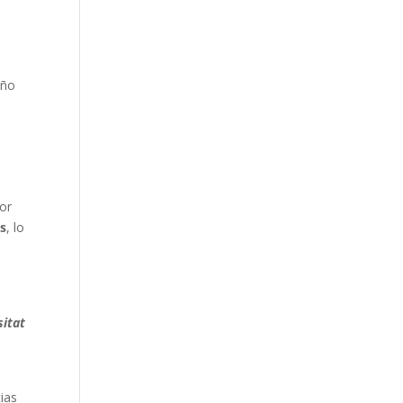
año
por
s
, lo
sitat
cias