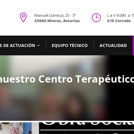

Manuel Llaneza, 25 - 3º
}
L a V 9.00h. a 1
33600 Mieres, Asturias
S/D Cerrado
S DE ACTUACIÓN
EQUIPO TÉCNICO
ACTUALIDAD
uestro Centro Terapéutic