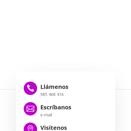
Llámenos

985 468 416
Escríbanos

e-mail
Visítenos
