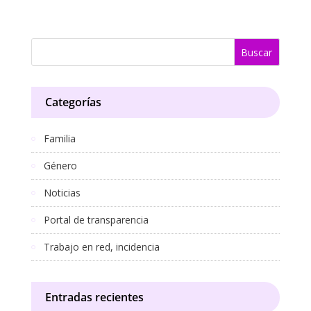
at
e
itt
p
ai
m
s
b
er
y
l
p
A
o
Li
ar
p
o
n
ti
Categorías
p
k
k
r
Familia
Género
Noticias
Portal de transparencia
Trabajo en red, incidencia
Entradas recientes