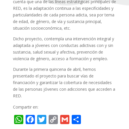
cuenta que una de las líneas estratégicas principales de
RED, es la adaptación continua a las especificidades y
particularidades de cada persona adicta, sea por tema
de edad, de género, de vía y sustancia principal,
situación socioeconómica, etc.
Dicho proyecto, contempla una intervención integral y
adaptada a jóvenes con conductas adictivas con y sin
sustancia, salud sexual y afectiva, prevención de
violencia de género, acceso a formación y empleo.
Durante la primera quincena de abril, hemos
presentado el proyecto para buscar vías de
financiación y garantizar la cobertura de necesidades
de las personas jóvenes con adicciones que acceden a
RED.
Compartir en:
W
F
T
C
G
C
h
ac
w
o
m
o