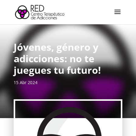
Jóvenes, género y
adicciones: no te
juegues tu futuro!
15 Abr 2024