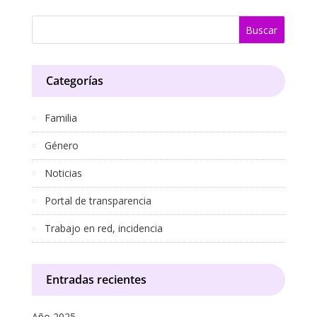
s
b
er
y
l
p
A
o
Li
ar
p
o
n
ti
Categorías
p
k
k
r
Familia
Género
Noticias
Portal de transparencia
Trabajo en red, incidencia
Entradas recientes
Año 2025