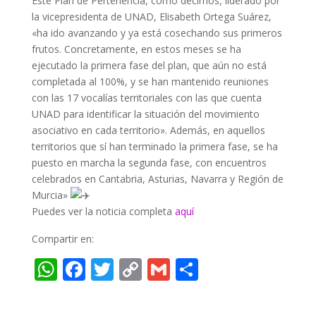
Este Plan de Pertenencia, como decimos, liderado por
la vicepresidenta de UNAD, Elisabeth Ortega Suárez,
«ha ido avanzando y ya está cosechando sus primeros
frutos. Concretamente, en estos meses se ha
ejecutado la primera fase del plan, que aún no está
completada al 100%, y se han mantenido reuniones
con las 17 vocalías territoriales con las que cuenta
UNAD para identificar la situación del movimiento
asociativo en cada territorio». Además, en aquellos
territorios que sí han terminado la primera fase, se ha
puesto en marcha la segunda fase, con encuentros
celebrados en Cantabria, Asturias, Navarra y Región de
Murcia»
Puedes ver la noticia completa
aquí
Compartir en:
W
F
T
C
G
C
h
ac
w
o
m
o
at
e
itt
p
ai
m